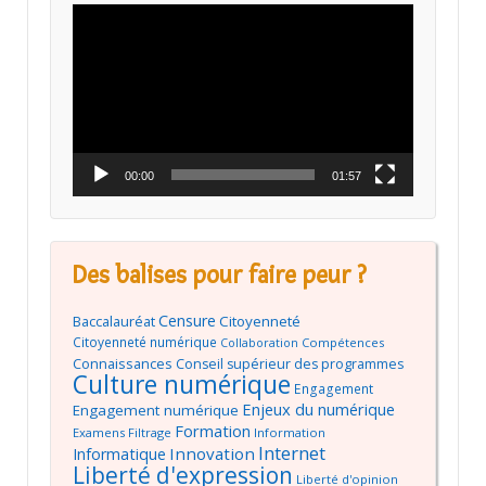
Lecteur
vidéo
00:00
01:57
Des balises pour faire peur ?
Censure
Baccalauréat
Citoyenneté
Citoyenneté numérique
Compétences
Collaboration
Connaissances
Conseil supérieur des programmes
Culture numérique
Engagement
Enjeux du numérique
Engagement numérique
Formation
Examens
Filtrage
Information
Internet
Innovation
Informatique
Liberté d'expression
Liberté d'opinion