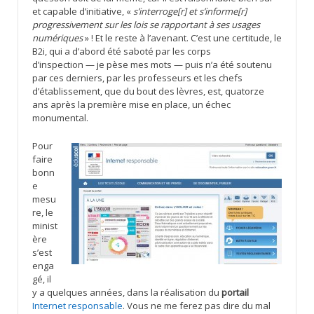
et capable d’initiative, «
s’interroge[r] et s’informe[r]
progressivement sur les lois se rapportant à ses usages
numériques
» ! Et le reste à l’avenant. C’est une certitude, le
B2i, qui a d’abord été saboté par les corps
d’inspection — je pèse mes mots — puis n’a été soutenu
par ces derniers, par les professeurs et les chefs
d’établissement, que du bout des lèvres, est, quatorze
ans après la première mise en place, un échec
monumental.
Pour
faire
bonn
e
mesu
re, le
minist
ère
s’est
enga
gé, il
y a quelques années, dans la réalisation du
portail
Internet responsable
. Vous ne me ferez pas dire du mal