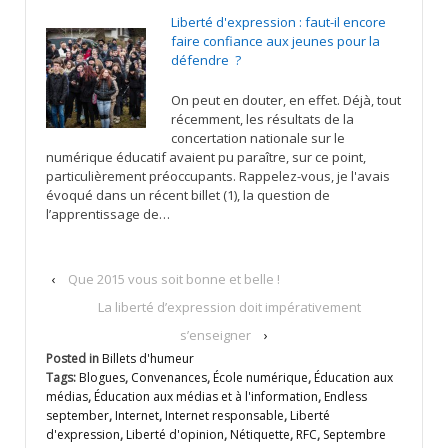
Liberté d'expression : faut-il encore
faire confiance aux jeunes pour la
défendre ?
On peut en douter, en effet. Déjà, tout
récemment, les résultats de la
concertation nationale sur le
numérique éducatif avaient pu paraître, sur ce point,
particulièrement préoccupants. Rappelez-vous, je l'avais
évoqué dans un récent billet (1), la question de
l’apprentissage de…
‹
Que 2015 vous soit bonne et belle !
La liberté d’expression doit impérativement
s’enseigner
›
Posted in
Billets d'humeur
Tags:
Blogues
,
Convenances
,
École numérique
,
Éducation aux
médias
,
Éducation aux médias et à l'information
,
Endless
september
,
Internet
,
Internet responsable
,
Liberté
d'expression
,
Liberté d'opinion
,
Nétiquette
,
RFC
,
Septembre