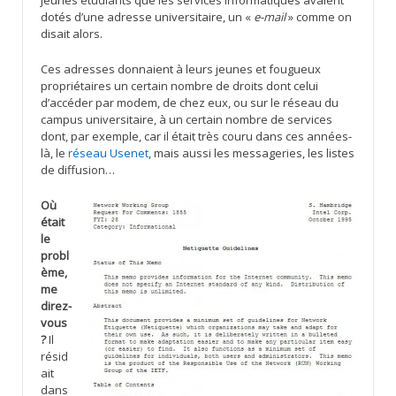
jeunes étudiants que les services informatiques avaient
dotés d’une adresse universitaire, un «
e-mail
» comme on
disait alors.
Ces adresses donnaient à leurs jeunes et fougueux
propriétaires un certain nombre de droits dont celui
d’accéder par modem, de chez eux, ou sur le réseau du
campus universitaire, à un certain nombre de services
dont, par exemple, car il était très couru dans ces années-
là, le
réseau Usenet
, mais aussi les messageries, les listes
de diffusion…
Où
était
le
probl
ème,
me
direz-
vous
?
Il
résid
ait
dans