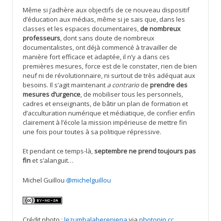
Même si j’adhère aux objectifs de ce nouveau dispositif
d’éducation aux médias, même si je sais que, dans les
classes et les espaces documentaires,
de nombreux
professeurs
, dont sans doute de nombreux
documentalistes, ont déjà commencé à travailler de
manière fort efficace et adaptée, il n’y a dans ces
premières mesures, force est de le constater, rien de bien
neuf ni de révolutionnaire, ni surtout de très adéquat aux
besoins. Il s’agit maintenant
a contrario
de
prendre des
mesures d’urgence
, de mobiliser tous les personnels,
cadres et enseignants, de bâtir un plan de formation et
d’acculturation numérique et médiatique, de confier enfin
clairement à l’école la mission impérieuse de mettre fin
une fois pour toutes à sa politique répressive.
Et pendant ce temps-là,
septembre ne prend toujours pas
fin
et s’alanguit…
Michel Guillou
@michelguillou
Crédit photo :
lezumbalaberenjena
via
photopin
cc