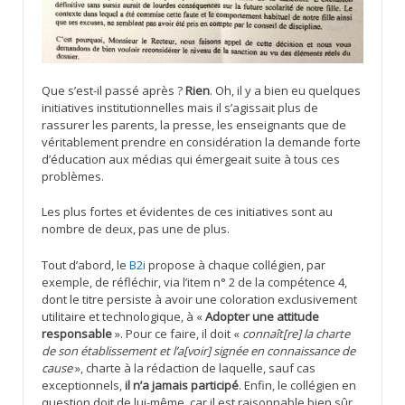
Que s’est-il passé après ?
Rien
. Oh, il y a bien eu quelques
initiatives institutionnelles mais il s’agissait plus de
rassurer les parents, la presse, les enseignants que de
véritablement prendre en considération la demande forte
d’éducation aux médias qui émergeait suite à tous ces
problèmes.
Les plus fortes et évidentes de ces initiatives sont au
nombre de deux, pas une de plus.
Tout d’abord, le
B2i
propose à chaque collégien, par
exemple, de réfléchir, via l’item n° 2 de la compétence 4,
dont le titre persiste à avoir une coloration exclusivement
utilitaire et technologique, à «
Adopter une attitude
responsable
». Pour ce faire, il doit «
connaît[re] la charte
de son établissement et l’a[voir] signée en connaissance de
cause
», charte à la rédaction de laquelle, sauf cas
exceptionnels,
il n’a jamais participé
. Enfin, le collégien en
question doit de lui-même, car il est raisonnable bien sûr