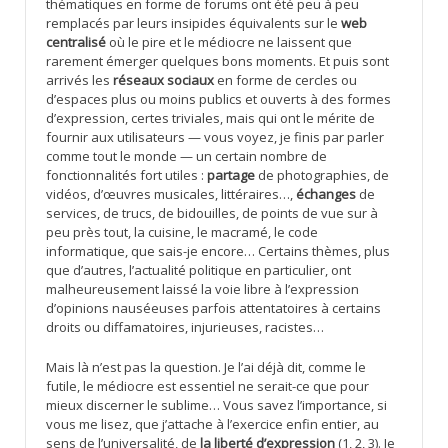
thématiques en forme de forums ont été peu à peu
remplacés par leurs insipides équivalents sur le
web
centralisé
où le pire et le médiocre ne laissent que
rarement émerger quelques bons moments. Et puis sont
arrivés les
réseaux sociaux
en forme de cercles ou
d’espaces plus ou moins publics et ouverts à des formes
d’expression, certes triviales, mais qui ont le mérite de
fournir aux utilisateurs — vous voyez, je finis par parler
comme tout le monde — un certain nombre de
fonctionnalités fort utiles :
partage
de photographies, de
vidéos, d’œuvres musicales, littéraires…,
échanges
de
services, de trucs, de bidouilles, de points de vue sur à
peu près tout, la cuisine, le macramé, le code
informatique, que sais-je encore… Certains thèmes, plus
que d’autres, l’actualité politique en particulier, ont
malheureusement laissé la voie libre à l’expression
d’opinions nauséeuses parfois attentatoires à certains
droits ou diffamatoires, injurieuses, racistes…
Mais là n’est pas la question. Je l’ai déjà dit, comme le
futile, le médiocre est essentiel ne serait-ce que pour
mieux discerner le sublime… Vous savez l’importance, si
vous me lisez, que j’attache à l’exercice enfin entier, au
sens de l’universalité, de
la liberté d’expression
(1, 2, 3). Je