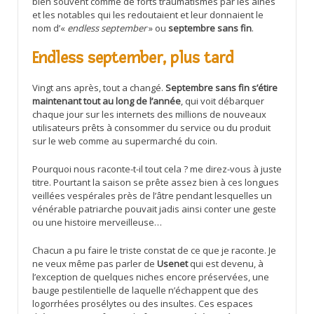
bien souvent comme de forts traumatismes par les aînés
et les notables qui les redoutaient et leur donnaient le
nom d’«
endless september
» ou
septembre sans fin
.
Endless september, plus tard
Vingt ans après, tout a changé.
Septembre sans fin s’étire
maintenant tout au long de l’année
, qui voit débarquer
chaque jour sur les internets des millions de nouveaux
utilisateurs prêts à consommer du service ou du produit
sur le web comme au supermarché du coin.
Pourquoi nous raconte-t-il tout cela ? me direz-vous à juste
titre. Pourtant la saison se prête assez bien à ces longues
veillées vespérales près de l’âtre pendant lesquelles un
vénérable patriarche pouvait jadis ainsi conter une geste
ou une histoire merveilleuse…
Chacun a pu faire le triste constat de ce que je raconte. Je
ne veux même pas parler de
Usenet
qui est devenu, à
l’exception de quelques niches encore préservées, une
bauge pestilentielle de laquelle n’échappent que des
logorrhées prosélytes ou des insultes. Ces espaces