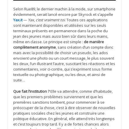
Selon Rue89, le dernier machin à la mode, sur smartphone
évidemment, serait lancé encore par Skyrock et s’appelle
Yax.it
—
Yax, c’est vraiment toi
. Toutes ces applications
sont maintenant disponibles et utilisées sur les seuls
terminaux présents en permanence dans la poche du
jean des jeunes mais aussi bien sûr dans leurs mains,
même en classe. Le principe est simple :
de manière
complètement anonyme
, sans création d’un compte donc
mais avec la possibilité de choisir un pseudo, les ados
envoient une photo ou un court message, le plus souvent
les deux, l’un illustrant l’autre, suscitant les réactions et les
commentaires, voir ci-contre, qui s’expriment sous forme
textuelle ou photographique, ou les deux, et ainsi de
suite…
Que fait l’institution ?
Elle va attendre, comme d’habitude,
que les premiers problèmes surviennent et que les
premières sanctions tombent, pour commencer à se
préoccuper de la chose, c’est à dire observer de nouvelles
pratiques sociales chez les jeunes et construire une
politique éducative. En général, elle attend très longtemps
et c’est toujours trop tard. Il y a de fortes chances alors