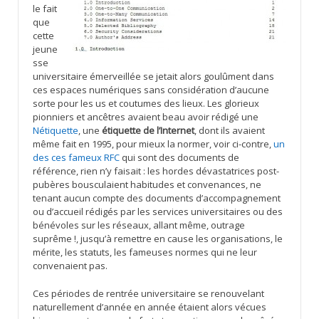
le fait
que
cette
jeune
sse
universitaire émerveillée se jetait alors goulûment dans
ces espaces numériques sans considération d’aucune
sorte pour les us et coutumes des lieux. Les glorieux
pionniers et ancêtres avaient beau avoir rédigé une
Nétiquette
, une
étiquette de l’Internet
, dont ils avaient
même fait en 1995, pour mieux la normer, voir ci-contre,
un
des ces fameux RFC
qui sont des documents de
référence, rien n’y faisait : les hordes dévastatrices post-
pubères bousculaient habitudes et convenances, ne
tenant aucun compte des documents d’accompagnement
ou d’accueil rédigés par les services universitaires ou des
bénévoles sur les réseaux, allant même, outrage
suprême !, jusqu’à remettre en cause les organisations, le
mérite, les statuts, les fameuses normes qui ne leur
convenaient pas.
Ces périodes de rentrée universitaire se renouvelant
naturellement d’année en année étaient alors vécues