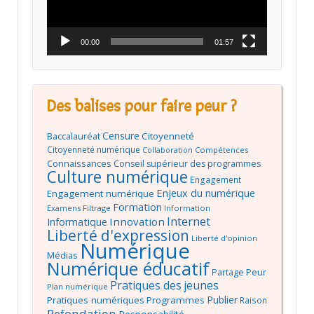
00:00
01:57
Des balises pour faire peur ?
Censure
Baccalauréat
Citoyenneté
Citoyenneté numérique
Compétences
Collaboration
Connaissances
Conseil supérieur des programmes
Culture numérique
Engagement
Enjeux du numérique
Engagement numérique
Formation
Examens
Filtrage
Information
Internet
Innovation
Informatique
Liberté d'expression
Liberté d'opinion
Numérique
Médias
Numérique éducatif
Partage
Peur
Pratiques des jeunes
Plan numérique
Publier
Pratiques numériques
Programmes
Raison
Refondation