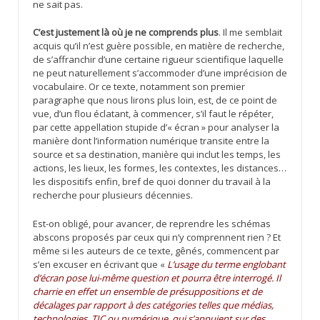
ne sait pas.
C’est justement là où je ne comprends plus
. Il me semblait
acquis qu’il n’est guère possible, en matière de recherche,
de s’affranchir d’une certaine rigueur scientifique laquelle
ne peut naturellement s’accommoder d’une imprécision de
vocabulaire. Or ce texte, notamment son premier
paragraphe que nous lirons plus loin, est, de ce point de
vue, d’un flou éclatant, à commencer, s’il faut le répéter,
par cette appellation stupide d’« écran » pour analyser la
manière dont l’information numérique transite entre la
source et sa destination, manière qui inclut les temps, les
actions, les lieux, les formes, les contextes, les distances…
les dispositifs enfin, bref de quoi donner du travail à la
recherche pour plusieurs décennies.
Est-on obligé, pour avancer, de reprendre les schémas
abscons proposés par ceux qui n’y comprennent rien ? Et
même si les auteurs de ce texte, gênés, commencent par
s’en excuser en écrivant que «
L’usage du terme englobant
d’écran pose lui-même question et pourra être interrogé. Il
charrie en effet un ensemble de présuppositions et de
décalages par rapport à des catégories telles que médias,
technologies, TIC ou numérique, qui s’appuient sur des