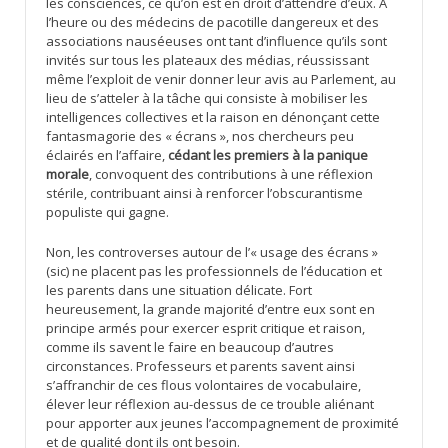
les consciences, ce qu’on est en droit d’attendre d’eux. À
l’heure ou des médecins de pacotille dangereux et des
associations nauséeuses ont tant d’influence qu’ils sont
invités sur tous les plateaux des médias, réussissant
même l’exploit de venir donner leur avis au Parlement, au
lieu de s’atteler à la tâche qui consiste à mobiliser les
intelligences collectives et la raison en dénonçant cette
fantasmagorie des « écrans », nos chercheurs peu
éclairés en l’affaire,
cédant les premiers à la panique
morale
, convoquent des contributions à une réflexion
stérile, contribuant ainsi à renforcer l’obscurantisme
populiste qui gagne.
Non, les controverses autour de l’« usage des écrans »
(sic) ne placent pas les professionnels de l’éducation et
les parents dans une situation délicate. Fort
heureusement, la grande majorité d’entre eux sont en
principe armés pour exercer esprit critique et raison,
comme ils savent le faire en beaucoup d’autres
circonstances. Professeurs et parents savent ainsi
s’affranchir de ces flous volontaires de vocabulaire,
élever leur réflexion au-dessus de ce trouble aliénant
pour apporter aux jeunes l’accompagnement de proximité
et de qualité dont ils ont besoin.