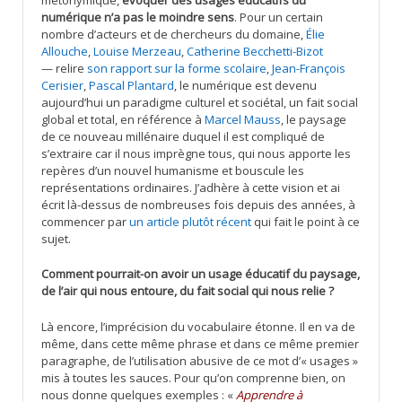
numérique n’a pas le moindre sens
. Pour un certain
nombre d’acteurs et de chercheurs du domaine,
Élie
Allouche
,
Louise Merzeau
,
Catherine Becchetti-Bizot
— relire
son rapport sur la forme scolaire
,
Jean-François
Cerisier
,
Pascal Plantard
, le numérique est devenu
aujourd’hui un paradigme culturel et sociétal, un fait social
global et total, en référence à
Marcel Mauss
, le paysage
de ce nouveau millénaire duquel il est compliqué de
s’extraire car il nous imprègne tous, qui nous apporte les
repères d’un nouvel humanisme et bouscule les
représentations ordinaires. J’adhère à cette vision et ai
écrit là-dessus de nombreuses fois depuis des années, à
commencer par
un article plutôt récent
qui fait le point à ce
sujet.
Comment pourrait-on avoir un usage éducatif du paysage,
de l’air qui nous entoure, du fait social qui nous relie ?
Là encore, l’imprécision du vocabulaire étonne. Il en va de
même, dans cette même phrase et dans ce même premier
paragraphe, de l’utilisation abusive de ce mot d’« usages »
mis à toutes les sauces. Pour qu’on comprenne bien, on
nous donne quelques exemples : «
Apprendre à