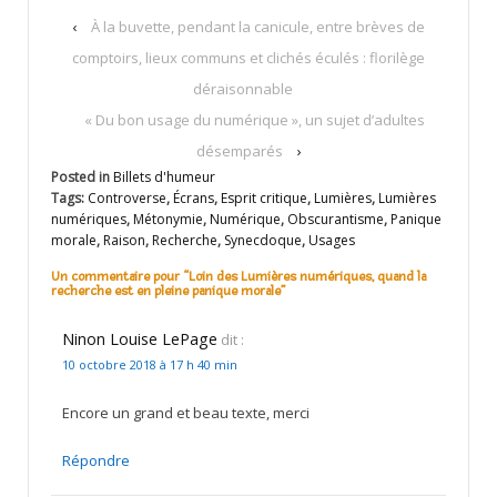
‹
À la buvette, pendant la canicule, entre brèves de
comptoirs, lieux communs et clichés éculés : florilège
déraisonnable
« Du bon usage du numérique », un sujet d’adultes
désemparés
›
Posted in
Billets d'humeur
Tags:
Controverse
,
Écrans
,
Esprit critique
,
Lumières
,
Lumières
numériques
,
Métonymie
,
Numérique
,
Obscurantisme
,
Panique
morale
,
Raison
,
Recherche
,
Synecdoque
,
Usages
Un commentaire pour “
Loin des Lumières numériques, quand la
recherche est en pleine panique morale
”
Ninon Louise LePage
dit :
10 octobre 2018 à 17 h 40 min
Encore un grand et beau texte, merci
Répondre