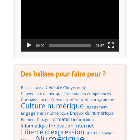
vidéo
00:00
01:57
Des balises pour faire peur ?
Censure
Baccalauréat
Citoyenneté
Citoyenneté numérique
Compétences
Collaboration
Connaissances
Conseil supérieur des programmes
Culture numérique
Engagement
Enjeux du numérique
Engagement numérique
Formation
Examens
Filtrage
Information
Internet
Innovation
Informatique
Liberté d'expression
Liberté d'opinion
Numérique