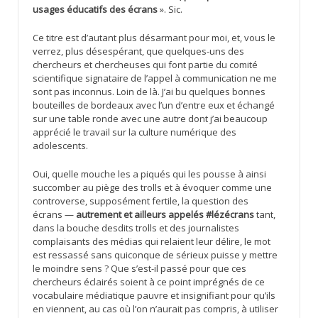
usages éducatifs des écrans
». Sic.
Ce titre est d’autant plus désarmant pour moi, et, vous le
verrez, plus désespérant, que quelques-uns des
chercheurs et chercheuses qui font partie du comité
scientifique signataire de l’appel à communication ne me
sont pas inconnus. Loin de là. J’ai bu quelques bonnes
bouteilles de bordeaux avec l’un d’entre eux et échangé
sur une table ronde avec une autre dont j’ai beaucoup
apprécié le travail sur la culture numérique des
adolescents.
Oui, quelle mouche les a piqués qui les pousse à ainsi
succomber au piège des trolls et à évoquer comme une
controverse, supposément fertile, la question des
écrans —
autrement et ailleurs appelés #lézécrans
tant,
dans la bouche desdits trolls et des journalistes
complaisants des médias qui relaient leur délire, le mot
est ressassé sans quiconque de sérieux puisse y mettre
le moindre sens ? Que s’est-il passé pour que ces
chercheurs éclairés soient à ce point imprégnés de ce
vocabulaire médiatique pauvre et insignifiant pour qu’ils
en viennent, au cas où l’on n’aurait pas compris, à utiliser