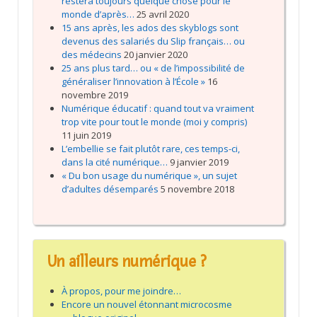
restera toujours quelque chose pour le
monde d’après…
25 avril 2020
15 ans après, les ados des skyblogs sont
devenus des salariés du Slip français… ou
des médecins
20 janvier 2020
25 ans plus tard… ou « de l’impossibilité de
généraliser l’innovation à l’École »
16
novembre 2019
Numérique éducatif : quand tout va vraiment
trop vite pour tout le monde (moi y compris)
11 juin 2019
L’embellie se fait plutôt rare, ces temps-ci,
dans la cité numérique…
9 janvier 2019
« Du bon usage du numérique », un sujet
d’adultes désemparés
5 novembre 2018
Un ailleurs numérique ?
À propos, pour me joindre…
Encore un nouvel étonnant microcosme