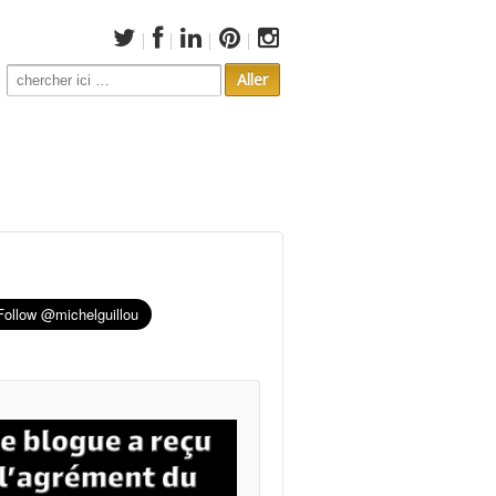
Search
for: