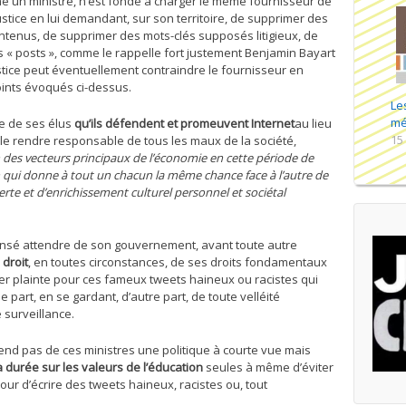
 un ministre, n’est fondé à charger le même fournisseur de
ustice en lui demandant, sur son territoire, de supprimer des
ontenus, de supprimer des mots-clés supposés litigieux, de
des « posts », comme le rappelle fort justement Benjamin Bayart
stice peut éventuellement contraindre le fournisseur en
oints évoqués ci-dessus.
Le
mé
re de ses élus
qu’ils défendent et promeuvent Internet
au lieu
15
le rendre responsable de tous les maux de la société,
 des vecteurs principaux de l’économie en cette période de
n qui donne à tout un chacun la même chance face à l’autre de
verte et d’enrichissement culturel personnel et sociétal
 censé attendre de son gouvernement, avant toute autre
 droit
, en toutes circonstances, de ses droits fondamentaux
er plainte pour ces fameux tweets haineux ou racistes qui
 part, en se gardant, d’autre part, de toute velléité
 surveillance.
tend pas de ces ministres une politique à courte vue mais
 durée sur les valeurs de l’éducation
seules à même d’éviter
ur d’écrire des tweets haineux, racistes ou, tout