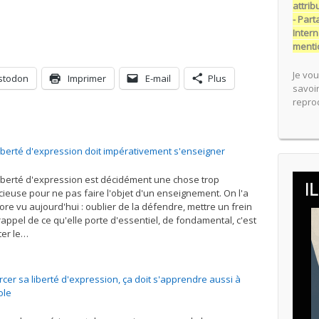
attrib
- Par
Intern
menti
Je vou
stodon
Imprimer
E-mail
Plus
savoir
reprod
liberté d'expression doit impérativement s'enseigner
liberté d'expression est décidément une chose trop
cieuse pour ne pas faire l'objet d'un enseignement. On l'a
ore vu aujourd'hui : oublier de la défendre, mettre un frein
rappel de ce qu'elle porte d'essentiel, de fondamental, c'est
ter le…
rcer sa liberté d'expression, ça doit s'apprendre aussi à
ole