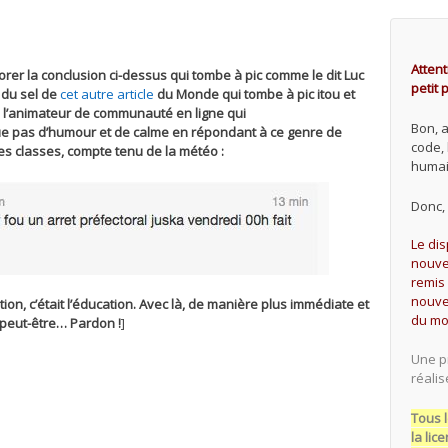
Attent
borer la conclusion ci-dessus qui tombe à pic comme le dit Luc
petit
r du sel de
cet autre article
du Monde qui tombe à pic itou et
 l’animateur de communauté en ligne qui
Bon, 
e pas d’humour et de calme en répondant à ce genre de
code,
les classes, compte tenu de la météo :
humai
Donc, 
Le di
nouvel
remis 
nouve
ion, c’était l’éducation. Avec là, de manière plus immédiate et
du mo
 peut-être… Pardon !
]
Une p
réalis
Tous l
la li