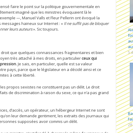
 censé faire le point sur la politique gouvernementale en
bêtement imaginé que les ministres évoquaient là le
exemple —, Manuel Valls et Fleur Pellerin ont évoqué la
es messages haineux sur Internet : «
Il ne suffit pas de bloquer
tionner leurs auteurs
». Sic toujours.
Ala
fo
au
au
5 
du droit que quelques connaissances fragmentaires et bien
toyen très attaché à mes droits, en particulier
ceux qui
xpression
. Je sais, en particulier, quelle est sa valeur
otre pays, parce que le législateur en a décidé ainsi et ce
ites à cette liberté.
es propos sexistes ne constituent pas un délit. Le droit
faits de discrimination à raison du sexe, ce qui n’a pas grand
vices, d’accès, un opérateur, un hébergeur Internet ne sont
Ba
 qu’on leur demande gentiment, les extraits des journaux qui
l’
 personnes supposées avoir commis un délit.
28