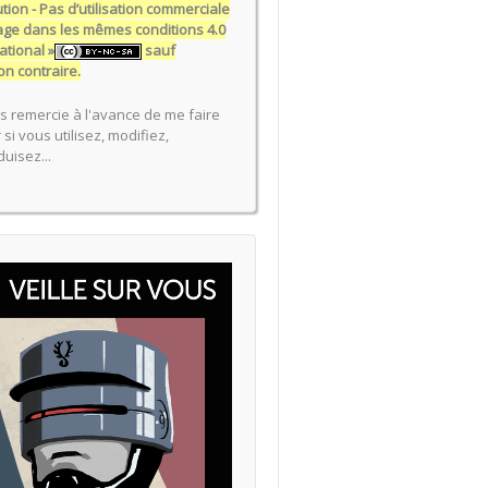
ution - Pas d’utilisation commerciale
tage dans les mêmes conditions 4.0
ational »
sauf
on contraire.
s remercie à l'avance de me faire
 si vous utilisez, modifiez,
uisez...