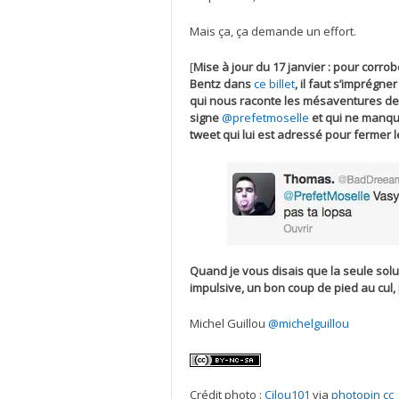
Mais ça, ça demande un effort.
[
Mise à jour du 17 janvier : pour corro
Bentz dans
ce billet
, il faut s’imprégne
qui nous raconte les mésaventures de
signe
@prefetmoselle
et qui ne manqu
tweet qui lui est adressé pour fermer 
Quand je vous disais que la seule solut
impulsive, un bon coup de pied au cul,
Michel Guillou
@michelguillou
Crédit photo :
Cilou101
via
photopin
cc