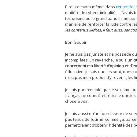
Pire ! ce matin-même, dans
cet article
,
matière de cybercriminalité — j’avais 
terrorisme ou le grand banditisme par 
manière de renforcer la lutte contre l
les contenus illicites, il faut aussi sanc
Bon. Soupir.
Je ne suis pas juriste et ne possède 
incomplètes. En revanche, je suis un ci
concernent ma liberté d’opinion et d’e
éducative. Je sais quelles sont, dans n
n’est pas mon propos d’y revenir, les lim
Je sais par exemple que le sexisme ou l
français ne connaît et réprime que les 
chose à voir.
Je sais aussi qu’un fournisseur de ser
pas tenus de fournir, comme ça, parce
permettraient d’obtenir l’identité des