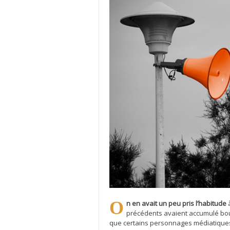
On en avait un peu pris l’habitude
à
précédents avaient accumulé bour
que certains personnages médiatiques,