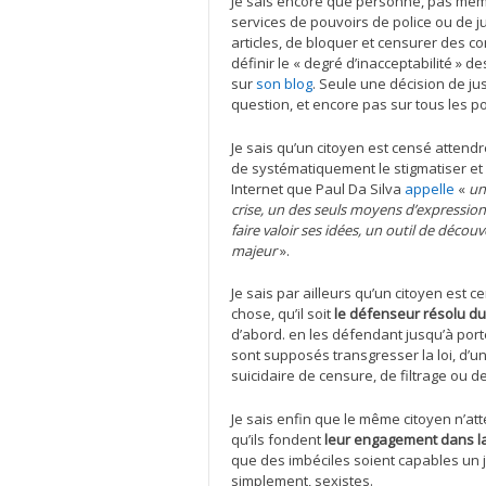
Je sais encore que personne, pas même
services de pouvoirs de police ou de j
articles, de bloquer et censurer des c
définir le « degré d’inacceptabilité » 
sur
son blog
. Seule une décision de ju
question, et encore pas sur tous les p
Je sais qu’un citoyen est censé attend
de systématiquement le stigmatiser et 
Internet que Paul Da Silva
appelle
«
un
crise, un des seuls moyens d’expressio
faire valoir ses idées, un outil de décou
majeur
».
Je sais par ailleurs qu’un citoyen est
chose, qu’il soit
le défenseur résolu du
d’abord. en les défendant jusqu’à port
sont supposés transgresser la loi, d’une
suicidaire de censure, de filtrage ou de
Je sais enfin que le même citoyen n’at
qu’ils fondent
leur engagement dans la
que des imbéciles soient capables un jo
simplement, sexistes.