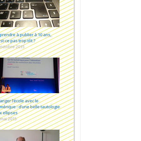
prendre à publier à 10 ans,
st-ce pas trop tôt ?
 octobre 2015
anger l’école avec le
mérique : d’une belle tautologie
x ellipses
 mai 2015