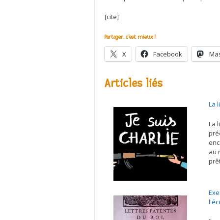
[cite]
Partager, c'est mieux !
X
Facebook
Ma
Articles liés
La 
La 
pré
enc
au 
prê
Exe
l'éc