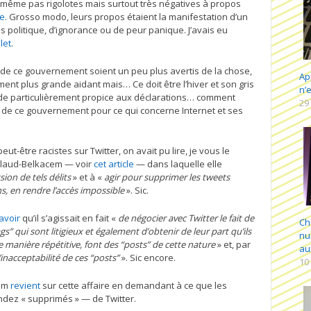
s même pas rigolotes mais surtout très négatives à propos
ge
. Grosso modo, leurs propos étaient la manifestation d’un
 politique, d’ignorance ou de peur panique. J’avais eu
llet
.
de ce gouvernement soient un peu plus avertis de la chose,
Ap
ent plus grande aidant mais… Ce doit être l’hiver et son gris
n’e
ode particulièrement propice aux déclarations… comment
29
 de ce gouvernement pour ce qui concerne Internet et ses
t-être racistes sur Twitter, on avait pu lire, je vous le
allaud-Belkacem — voir
cet article
— dans laquelle elle
ion de tels délits
» et à «
agir pour supprimer les tweets
ns, en rendre l’accès impossible
». Sic.
savoir
qu’il s’agissait en fait «
de négocier avec Twitter le fait de
Ch
gs
”
qui sont litigieux et également d’obtenir de leur part qu’ils
nu
e manière répétitive, font des
“
posts
”
de cette nature
» et, par
au
’inacceptabilité de ces
“
posts
”
». Sic encore.
10
cem
revient
sur cette affaire en demandant à ce que les
dez « supprimés » — de Twitter.