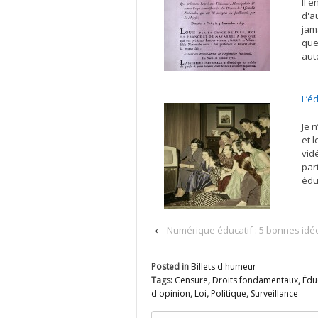
Il 
d'a
jam
que
aut
L’é
Je n
et 
vid
par
édu
‹
Numérique éducatif : 5 bonnes idé
Posted in
Billets d'humeur
Tags:
Censure
,
Droits fondamentaux
,
Édu
d'opinion
,
Loi
,
Politique
,
Surveillance