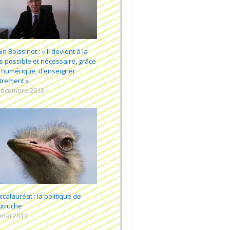
in Boissinot : « Il devient à la
is possible et nécessaire, grâce
 numérique, d’enseigner
trement »
décembre 2013
ccalauréat : la politique de
autruche
 mai 2013