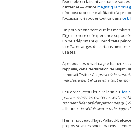
l’exemple en faisant assaut de sortie
d’Internet — voir ce
magnifique florilè
néo-obscurantisme abâtardi d’à-propos
l’occasion d’évoquer tout ça dans
ce bi
On pouvait attendre que les membres 
l’âge moindre et l’expérience supposém
un peu déprimant qui rend cette péri
dire ?… étranges de certains membres
usages.
À propos des « hashtags » haineux et peu
rappelle, cette déclaration de Najat V
exhortait Twitter à «
prévenir la commiss
manifestement illicites et, à tout le moi
Peu après, c’est Fleur Pellerin qui
fait 
pouvoir retirer les contenus, les
“
hashta
donnent l’identité des personnes qui, d
ailleurs «
de définir avec eux, le degré d
Hier, à nouveau, Najet Vallaud-Belka
propos sexistes soient bannis — enten