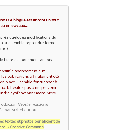
ion ! Ce blogue est encore un tout
 peu en travaux…
après quelques modifications du
 la une semble reprendre forme
ne :)
la bière est pour moi. Tant pis !
spositif d'abonnement aux
les publications a finalement été
en place. Il semble fonctionner à
au. N'hésitez pas à me prévenir
indre dysfonctionnement. Merci.
roduction
Neottia nidus-avis
,
ée par Michel Guillou
es textes et photos bénéficient de
cence « Creative Commons