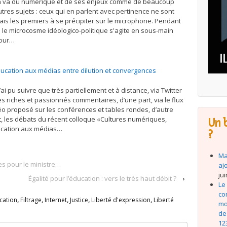
en va du numérique et de ses enjeux comme de beaucoup
utres sujets : ceux qui en parlent avec pertinence ne sont
ais les premiers à se précipiter sur le microphone. Pendant
 le microcosme idéologico-politique s'agite en sous-main
our…
ducation aux médias entre dilution et convergences
’ai pu suivre que très partiellement et à distance, via Twitter
les riches et passionnés commentaires, d’une part, via le flux
éo proposé sur les conférences et tables rondes, d’autre
t, les débats du récent colloque «Cultures numériques,
Un b
cation aux médias…
?
Ma
es pour le ministre…
aj
ju
Égalité pour l’éducation : vers le très haut débit ?
›
Le
co
cation
,
Filtrage
,
Internet
,
Justice
,
Liberté d'expression
,
Liberté
mo
de
12