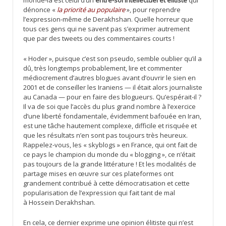
monde-là est celui d’un
entre-soi intellectuel et élitiste
qui
dénonce «
la priorité au populaire
», pour reprendre
l’expression-même de Derakhshan. Quelle horreur que
tous ces gens qui ne savent pas s’exprimer autrement
que par des tweets ou des commentaires courts !
« Hoder », puisque c’est son pseudo, semble oublier qu’il a
dû, très longtemps probablement, lire et commenter
médiocrement d’autres blogues avant d’ouvrir le sien en
2001 et de conseiller les Iraniens — il était alors journaliste
au Canada — pour en faire des blogueurs. Qu’espérait-il ?
Il va de soi que l’accès du plus grand nombre à l’exercice
d’une liberté fondamentale, évidemment bafouée en Iran,
est une tâche hautement complexe, difficile et risquée et
que les résultats n’en sont pas toujours très heureux.
Rappelez-vous, les « skyblogs » en France, qui ont fait de
ce pays le champion du monde du « blogging », ce n’était
pas toujours de la grande littérature ! Et les modalités de
partage mises en œuvre sur ces plateformes ont
grandement contribué à cette démocratisation et cette
popularisation de l’expression qui fait tant de mal
à Hossein Derakhshan.
En cela, ce dernier exprime une opinion élitiste qui n’est