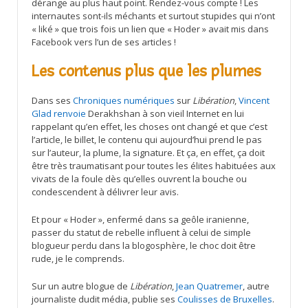
dérange au plus haut point. Rendez-vous compte ! Les
internautes sont-ils méchants et surtout stupides qui n’ont
« liké » que trois fois un lien que « Hoder » avait mis dans
Facebook vers l’un de ses articles !
Les contenus plus que les plumes
Dans ses
Chroniques numériques
sur
Libération
,
Vincent
Glad
renvoie
Derakhshan à son vieil Internet en lui
rappelant qu’en effet, les choses ont changé et que c’est
l’article, le billet, le contenu qui aujourd’hui prend le pas
sur l’auteur, la plume, la signature. Et ça, en effet, ça doit
être très traumatisant pour toutes les élites habituées aux
vivats de la foule dès qu’elles ouvrent la bouche ou
condescendent à délivrer leur avis.
Et pour « Hoder », enfermé dans sa geôle iranienne,
passer du statut de rebelle influent à celui de simple
blogueur perdu dans la blogosphère, le choc doit être
rude, je le comprends.
Sur un autre blogue de
Libération
,
Jean Quatremer
, autre
journaliste dudit média, publie ses
Coulisses de Bruxelles
.