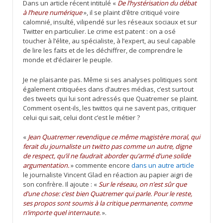
Dans un article récent intitulé «
De l’hystérisation du débat
à l’heure numérique
», il se plaint d’être critiqué voire
calomnié, insulté, vilipendé sur les réseaux sociaux et sur
Twitter en particulier. Le crime est patent : on a osé
toucher à l’élite, au spécialiste, à l’expert, au seul capable
de lire les faits et de les déchiffrer, de comprendre le
monde et d’éclairer le peuple.
Je ne plaisante pas. Même si ses analyses politiques sont
également critiquées dans d’autres médias, c’est surtout
des tweets qui lui sont adressés que Quatremer se plaint.
Comment osent-ils, les twittos qui ne savent pas, critiquer
celui qui sait, celui dont c’est le métier ?
«
Jean Quatremer revendique ce même magistère moral, qui
ferait du journaliste un twitto pas comme un autre, digne
de respect, qu’il ne faudrait aborder qu’armé d’une solide
argumentation.
» commente encore
dans un autre article
le journaliste Vincent Glad en réaction au papier aigri de
son confrère. Il ajoute : «
Sur le réseau, on n’est sûr que
d’une chose: c’est bien Quatremer qui parle. Pour le reste,
ses propos sont soumis à la critique permanente, comme
n’importe quel internaute.
».