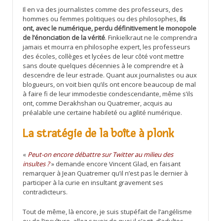
Il en va des journalistes comme des professeurs, des
hommes ou femmes politiques ou des philosophes,
ils
ont, avec le numérique, perdu définitivement le monopole
de l’énonciation de la vérité
. Finkielkraut ne le comprendra
jamais et mourra en philosophe expert, les professeurs
des écoles, collèges et lycées de leur côté vont mettre
sans doute quelques décennies à le comprendre et à
descendre de leur estrade. Quant aux journalistes ou aux
blogueurs, on voit bien qu’ils ont encore beaucoup de mal
à faire fi de leur immodestie condescendante, même s’ils
ont, comme Derakhshan ou Quatremer, acquis au
préalable une certaine habileté ou agilité numérique.
La stratégie de la boîte à plonk
«
Peut-on encore débattre sur Twitter au milieu des
insultes ?
» demande encore Vincent Glad, en faisant
remarquer à Jean Quatremer qu’il n’est pas le dernier à
participer à la curie en insultant gravement ses
contradicteurs.
Tout de même, là encore, je suis stupéfait de l’angélisme
ou de l’inculture, allez savoir de quoi il s’agit, d’adultes