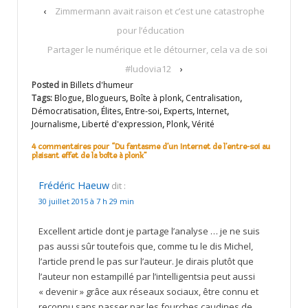
‹
Zimmermann avait raison et c’est une catastrophe
pour l’éducation
Partager le numérique et le détourner, cela va de soi
#ludovia12
›
Posted in
Billets d'humeur
Tags:
Blogue
,
Blogueurs
,
Boîte à plonk
,
Centralisation
,
Démocratisation
,
Élites
,
Entre-soi
,
Experts
,
Internet
,
Journalisme
,
Liberté d'expression
,
Plonk
,
Vérité
4 commentaires pour “
Du fantasme d’un Internet de l’entre-soi au
plaisant effet de la boîte à plonk
”
Frédéric Haeuw
dit :
30 juillet 2015 à 7 h 29 min
Excellent article dont je partage l’analyse … je ne suis
pas aussi sûr toutefois que, comme tu le dis Michel,
l’article prend le pas sur l’auteur. Je dirais plutôt que
l’auteur non estampillé par l’intelligentsia peut aussi
« devenir » grâce aux réseaux sociaux, être connu et
reconnu sans passer par les fourches caudines de