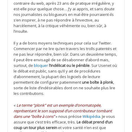
contraire du web, après 23 ans de pratique irrégulière, y
est-elle pour quelque chose… J’y ai appris, et sans doute
nos journalistes ou blogueurs en mal-être pourraient-ils
s’en inspirer, à ne pas répondre à l’invective, au
harcèlement, à la critique véhémente ou, bien sûr, à
l’insulte.
Il y a de bons moyens techniques pour cela sur Twitter.
Commencer par ne lire qu’en travers les trolls patentés et
ne pas leur répondre, bien sûr. Dans un deuxième temps,
il peut être envisagé de se désabonner d’abord mais,
surtout, de
bloquer
l’indélicat ou le pénible
. Sur Usenet où
le débat est public, sans qu’il y ait de procédures
d’abonnement, la plupart des logiciels de lecture
permettent de configurer patiemment
une boîte à plonk
,
sorte de liste d’indésirables dont on ne souhaite plus lire
les contributions.
«
Le terme “plonk” est un exemple d’onomatopée,
représentant le son supposé d’un contributeur tombant
dans une “boîte à cons”
» nous précise
Wikipédia
. Je vous
assure que c’est très efficace, très.
Le débat prend d’un
coup un tour plus serein
et votre santé n’en est que