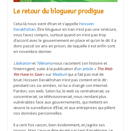
Le retour du blogueur prodigue
Celui-là nous vient d’Iran et s’appelle
Hossein
Derakhshan
. Être blogueur en Iran n’est pas une sinécure,
vous l’avez compris, surtout quand on n’est pas trop
d’accord avec le gouvernement en place et qu’on le dit. Il a
donc passé six ans en prison, de laquelle il est enfin sorti
en novembre dernier.
Libération
et
Télérama
nous racontent son histoire et
l’interrogent, suite à la publication d’
un article
«
The Web
We Have to Save
» sur
Medium
qui a fait pas mal de
bruit. Hossein Derakhshan n’est pas content et le dit :
pendant ces six années, on lui a changé son Internet.
Pardon, son web. Selon lui, le web se centraliserait, se
concentrerait, se télévisionnerait, nous rendant plus
vulnérables face aux gouvernements, qui mettent en
œuvre la surveillance d’État, et aux entreprises qui pillent
nos données personnelles.
Il a cent fois raison, bien évidemment, et j’agrée ses
propos. Mais j’avoue être épaté par tant d’angélisme. Le