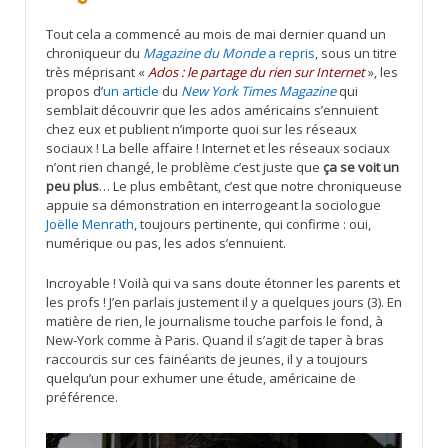
Tout cela a commencé au mois de mai dernier quand un
chroniqueur du
Magazine du Monde
a repris
, sous un titre
très méprisant «
Ados : le partage du rien sur Internet
», les
propos d’
un article
du
New York Times Magazine
qui
semblait découvrir que les ados américains s’ennuient
chez eux et publient n’importe quoi sur les réseaux
sociaux ! La belle affaire ! Internet et les réseaux sociaux
n’ont rien changé, le problème c’est juste que
ça se voit un
peu plus
… Le plus embêtant, c’est que notre chroniqueuse
appuie sa démonstration en interrogeant la sociologue
Joëlle Menrath
, toujours pertinente, qui confirme : oui,
numérique ou pas, les ados s’ennuient.
Incroyable ! Voilà qui va sans doute étonner les parents et
les profs ! J’en parlais justement il y a quelques jours (3). En
matière de rien, le journalisme touche parfois le fond, à
New-York comme à Paris. Quand il s’agit de taper à bras
raccourcis sur ces fainéants de jeunes, il y a toujours
quelqu’un pour exhumer une étude, américaine de
préférence.