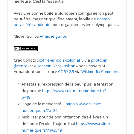
meilleure. C’est là l’essentiel.
Avec une bonne boîte à plonk bien configurée, on peut
peut-être imaginer que, finalement, la ville de
Boston
aurait été candidate
pour organiser les Jeux olympiques…
Michel Guillou
@michelguillou
Crédit photo :
coffre-en-bois-colonial_5
via
photopin
(licence)
et «
Hossein-Derakhshan
» par Hessam M.
Armandehi sous licence
CC BY 2.5
via
Wikimedia Commons
.
Anastasie, l’expression de la peur puis la tentation
du pouvoir
https://www.culture-numerique.fr/?
p=18
Éloge de la médiocrité…
https://www.culture-
numerique.fr/?p=26
Mobiliser pour de bon l’attention des élèves, un
défi pour l’école d’aujourd’hui
https://www.culture-
numerique.fr/?p=3549