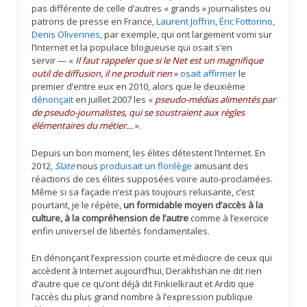
pas différente de celle d’autres « grands » journalistes ou
patrons de presse en France,
Laurent Joffrin
,
Éric Fottorino
,
Denis Olivennes
, par exemple, qui ont largement vomi sur
l’Internet et la populace blogueuse qui osait s’en
servir — «
Il faut rappeler que si le Net est un magnifique
outil de diffusion, il ne produit rien
»
osait affirmer
le
premier d’entre eux en 2010, alors que le deuxième
dénonçait
en juillet 2007 les «
pseudo-médias alimentés par
de pseudo-journalistes, qui se soustraient aux règles
élémentaires du métier…
».
Depuis un bon moment, les élites détestent l’Internet. En
2012,
Slate
nous
produisait un florilège
amusant des
réactions de ces élites supposées voire auto-proclamées.
Même si sa façade n’est pas toujours reluisante, c’est
pourtant, je le répète,
un formidable moyen d’accès à la
culture, à la compréhension de l’autre
comme à l’exercice
enfin universel de libertés fondamentales.
En dénonçant l’expression courte et médiocre de ceux qui
accèdent à Internet aujourd’hui, Derakhshan ne dit rien
d’autre que ce qu’ont déjà dit Finkielkraut et Arditi que
l’accès du plus grand nombre à l’expression publique