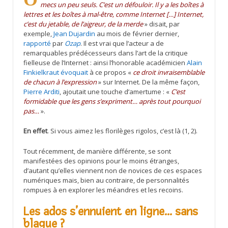
mecs un peu seuls. C’est un défouloir. Il y a les boîtes à
lettres et les boîtes à mal-être, comme Internet […] Internet,
c’est du jetable, de l’aigreur, de la merde
» disait, par
exemple,
Jean Dujardin
au mois de février dernier,
rapporté
par
Ozap
. Il est vrai que l’acteur a de
remarquables prédécesseurs dans l’art de la critique
fielleuse de l’Internet : ainsi l’honorable académicien
Alain
Finkielkraut
évoquait
à ce propos «
ce droit invraisemblable
de chacun à l’expression
» sur Internet. De la même façon,
Pierre Arditi
, ajoutait une touche d’amertume : «
C’est
formidable que les gens s’expriment… après tout pourquoi
pas…
».
En effet
. Si vous aimez les florilèges rigolos, c’est là (1, 2).
Tout récemment, de manière différente, se sont
manifestées des opinions pour le moins étranges,
d’autant qu’elles viennent non de novices de ces espaces
numériques mais, bien au contraire, de personnalités
rompues à en explorer les méandres et les recoins.
Les ados s’ennuient en ligne… sans
blague ?