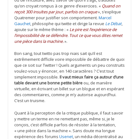
qu’on croyait rompus à ce genre d’exercices. «
Quand on
reçoit 300 insultes par jour, parfois on craque
», s’explique
Quatremer pour justifier son comportement.
Marcel
Gauchet
, philosophe qui twitte et dirige la revue
Le Débat
,
ajoute sur le même thème : «
Le pire est l’expérience de
l’impossibilité de se défendre. Tout ce que vous dites remet
une pièce dans la machine.
».
Bon sang, tout twitto pas trop niais sait qu’il est
extrêmement difficile voire impossible de débattre de quoi
que ce soit sur Twitter ! Quels arguments un peu construits
voulez-vous y énoncer, en 140 caractères ? C’est tout
simplement impossible.
Il vaut mieux faire ça autour d’une
table devant une bonne petite bière
ou, de manière
virtuelle, en écrivant un billet sur un blogue et en espérant
des commentaires, comme je m’y autorise aujourd’hui.
C’est un truisme.
Quant à la perception de la critique publique, il faut savoir
y mettre un terme en ne remettant pas, même si, je le
conçois, c’est difficile parfois de résister à la tentation,
« une pièce dans la machine ». Sans doute ma longue
expérience des forums
Usenet
, un média décentralisé au