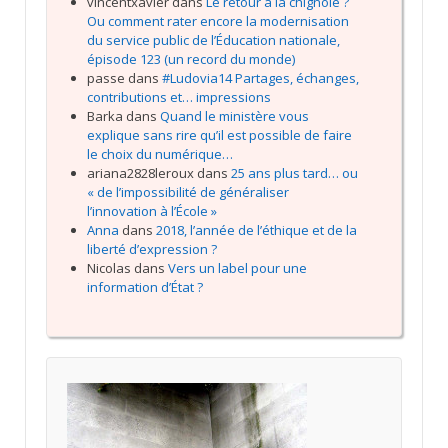
vincentxavier
dans
Le retour à la chignole ?
Ou comment rater encore la modernisation
du service public de l’Éducation nationale,
épisode 123 (un record du monde)
passe
dans
#Ludovia14 Partages, échanges,
contributions et… impressions
Barka
dans
Quand le ministère vous
explique sans rire qu’il est possible de faire
le choix du numérique…
ariana2828leroux
dans
25 ans plus tard… ou
« de l’impossibilité de généraliser
l’innovation à l’École »
Anna
dans
2018, l’année de l’éthique et de la
liberté d’expression ?
Nicolas
dans
Vers un label pour une
information d’État ?