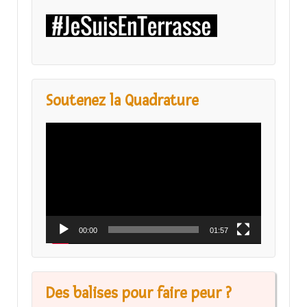
Soutenez la Quadrature
Lecteur
vidéo
00:00
01:57
Des balises pour faire peur ?