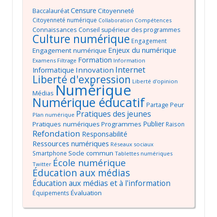
Censure
Baccalauréat
Citoyenneté
Citoyenneté numérique
Compétences
Collaboration
Connaissances
Conseil supérieur des programmes
Culture numérique
Engagement
Enjeux du numérique
Engagement numérique
Formation
Examens
Filtrage
Information
Internet
Innovation
Informatique
Liberté d'expression
Liberté d'opinion
Numérique
Médias
Numérique éducatif
Partage
Peur
Pratiques des jeunes
Plan numérique
Publier
Pratiques numériques
Programmes
Raison
Refondation
Responsabilité
Ressources numériques
Réseaux sociaux
Socle commun
Smartphone
Tablettes numériques
École numérique
Twitter
Éducation aux médias
Éducation aux médias et à l'information
Évaluation
Équipements