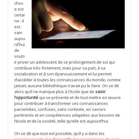
chos
e est
certai
ne : il
est
vain
aujou
rd’hui
de
voulo
ir priver un adolescent de ce prolongement de soi qui
contribue très fortement, mais pour sa part, à sa
socialisation et à son épanouissement et lui permet
d’accéder à toutes les connaissances du monde, comme
jamais aucune bibliothèque n’avait pu le faire. On se dit
alors qu’il ne manque plus à l’école que de
saisir
l’opportunité
qui se présente et de tout mettre en œuvre
pour contribuer à transformer ces connaissances
parsemées, confuses, sans contexte, en savoirs
pertinents et en compétences adaptées aux besoins de
l’école et de la société, telle qu’elle est aujourd’hui.
On se dit que tout est possible, qu’il y a dans les