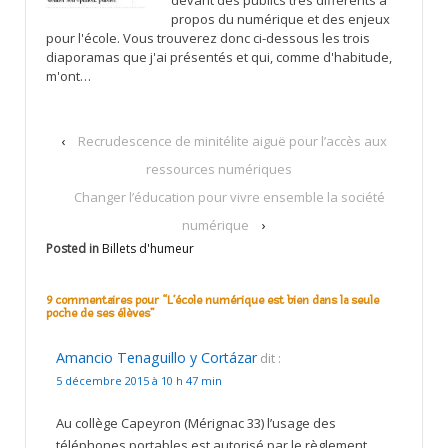
devant des publics très différents à
propos du numérique et des enjeux
pour l'école. Vous trouverez donc ci-dessous les trois
diaporamas que j'ai présentés et qui, comme d'habitude,
m'ont…
‹
Recrudescence de minitélite aiguë pour l’accès aux
ressources numériques
Changer l’éducation pour vivre ensemble la société
numérique
›
Posted in
Billets d'humeur
9 commentaires pour “
L’école numérique est bien dans la seule
poche de ses élèves
”
Amancio Tenaguillo y Cortázar
dit :
5 décembre 2015 à 10 h 47 min
Au collège Capeyron (Mérignac 33) l’usage des
téléphones portables est autorisé par le règlement