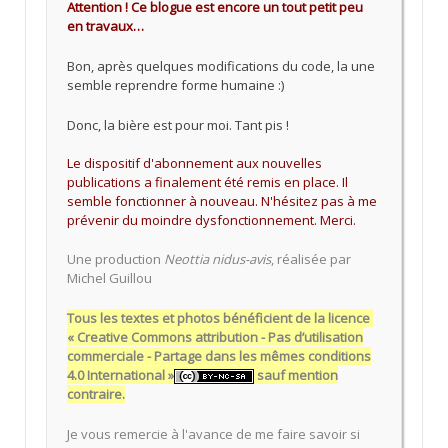
Attention ! Ce blogue est encore un tout petit peu
en travaux…
Bon, après quelques modifications du code, la une
semble reprendre forme humaine :)
Donc, la bière est pour moi. Tant pis !
Le dispositif d'abonnement aux nouvelles
publications a finalement été remis en place. Il
semble fonctionner à nouveau. N'hésitez pas à me
prévenir du moindre dysfonctionnement. Merci.
Une production
Neottia nidus-avis
, réalisée par
Michel Guillou
Tous les textes et photos bénéficient de la licence
« Creative Commons attribution - Pas d’utilisation
commerciale - Partage dans les mêmes conditions
4.0 International »
sauf mention
contraire.
Je vous remercie à l'avance de me faire savoir si