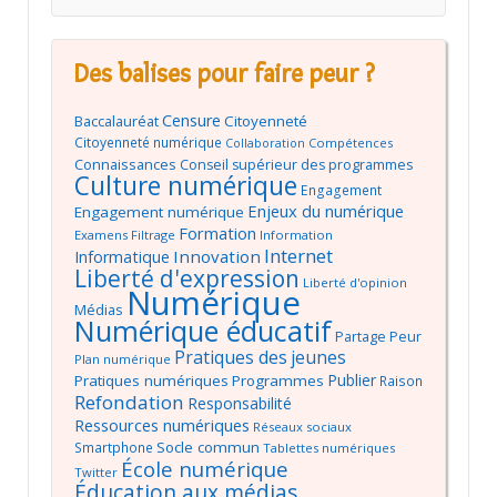
Des balises pour faire peur ?
Censure
Baccalauréat
Citoyenneté
Citoyenneté numérique
Compétences
Collaboration
Connaissances
Conseil supérieur des programmes
Culture numérique
Engagement
Enjeux du numérique
Engagement numérique
Formation
Examens
Filtrage
Information
Internet
Innovation
Informatique
Liberté d'expression
Liberté d'opinion
Numérique
Médias
Numérique éducatif
Partage
Peur
Pratiques des jeunes
Plan numérique
Publier
Pratiques numériques
Programmes
Raison
Refondation
Responsabilité
Ressources numériques
Réseaux sociaux
Socle commun
Smartphone
Tablettes numériques
École numérique
Twitter
Éducation aux médias