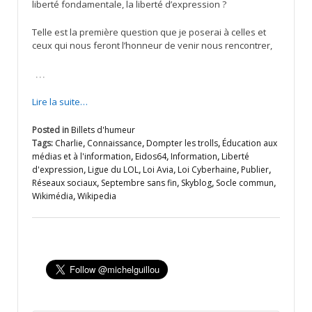
liberté fondamentale, la liberté d’expression ?
Telle est la première question que je poserai à celles et
ceux qui nous feront l’honneur de venir nous rencontrer,
…
Lire la suite…
Posted in
Billets d'humeur
Tags:
Charlie
,
Connaissance
,
Dompter les trolls
,
Éducation aux
médias et à l'information
,
Eidos64
,
Information
,
Liberté
d'expression
,
Ligue du LOL
,
Loi Avia
,
Loi Cyberhaine
,
Publier
,
Réseaux sociaux
,
Septembre sans fin
,
Skyblog
,
Socle commun
,
Wikimédia
,
Wikipedia