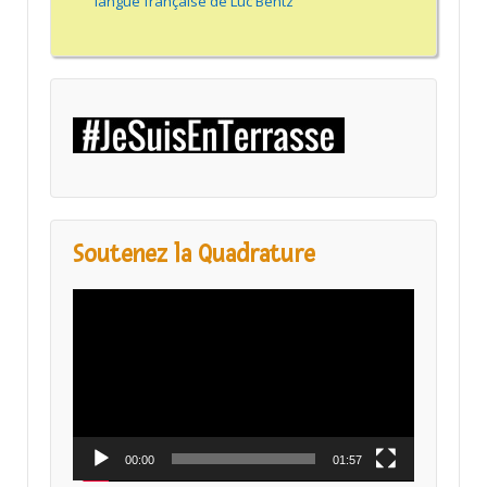
langue française de Luc Bentz
Soutenez la Quadrature
Lecteur
vidéo
00:00
01:57