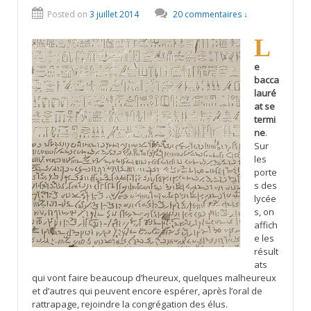
Posted on
3 juillet 2014
20 commentaires ↓
L
e
bacca
lauré
at se
termi
ne
.
Sur
les
porte
s des
lycée
s, on
affich
e les
résult
ats
qui vont faire beaucoup d’heureux, quelques malheureux
et d’autres qui peuvent encore espérer, après l’oral de
rattrapage, rejoindre la congrégation des élus.