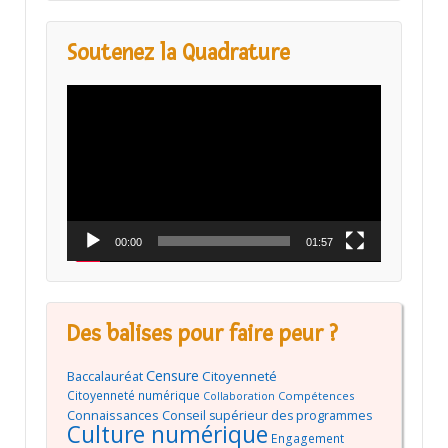
Soutenez la Quadrature
Lecteur
vidéo
00:00
01:57
Des balises pour faire peur ?
Censure
Baccalauréat
Citoyenneté
Citoyenneté numérique
Compétences
Collaboration
Connaissances
Conseil supérieur des programmes
Culture numérique
Engagement