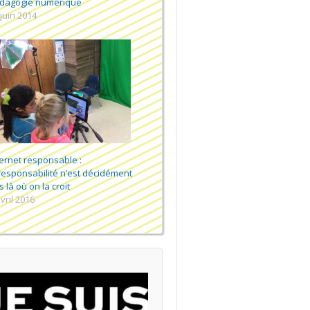
dagogie numérique
 juin 2014
ternet responsable :
irresponsabilité n’est décidément
 là où on la croit
vril 2016