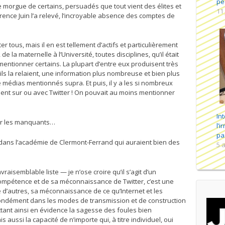
pé
 morgue de certains, persuadés que tout vient des élites et
11
ence Juin l’a relevé, l’incroyable absence des comptes de
er tous, mais il en est tellement d’actifs et particulièrement
e la maternelle à l’Université, toutes disciplines, qu’il était
mentionner certains. La plupart d’entre eux produisent très
ils la relaient, une information plus nombreuse et bien plus
de médias mentionnés supra. Et puis, il y a les si nombreux
llent sur ou avec Twitter ! On pouvait au moins mentionner
In
er les manquants…
l’
pas
dans l’académie de Clermont-Ferrand qui auraient bien des
5 a
vraisemblable liste — je n’ose croire qu’il s’agit d’un
compétence et de sa méconnaissance de Twitter, c’est une
e d’autres, sa méconnaissance de ce qu’Internet et les
ndément dans les modes de transmission et de construction
tant ainsi en évidence la sagesse des foules bien
s aussi la capacité de n’importe qui, à titre individuel, oui