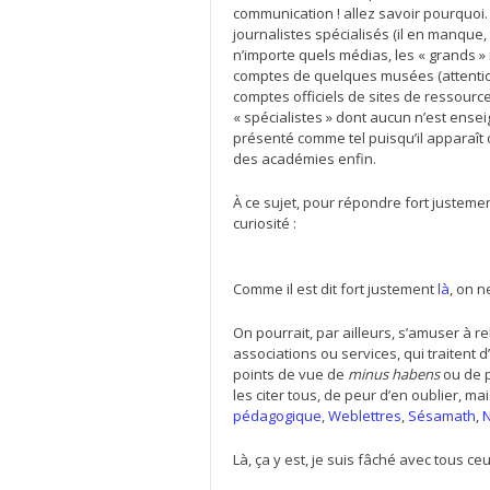
communication ! allez savoir pourquoi…
journalistes spécialisés (il en manque,
n’importe quels médias, les « grands » mé
comptes de quelques musées (attention e
comptes officiels de sites de ressourc
« spécialistes » dont aucun n’est enseig
présenté comme tel puisqu’il apparaî
des académies enfin.
À ce sujet, pour répondre fort justeme
curiosité :
Comme il est dit fort justement
là
, on n
On pourrait, par ailleurs, s’amuser à 
associations ou services, qui traitent 
points de vue de
minus habens
ou de p
les citer tous, de peur d’en oublier,
pédagogique
,
Weblettres
,
Sésamath
,
N
Là, ça y est, je suis fâché avec tous ce