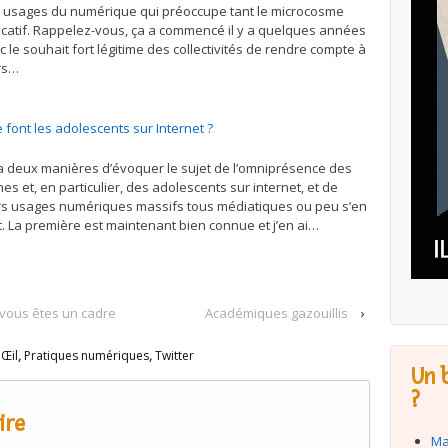
 usages du numérique qui préoccupe tant le microcosme
catif. Rappelez-vous, ça a commencé il y a quelques années
c le souhait fort légitime des collectivités de rendre compte à
rs…
 font les adolescents sur Internet ?
y a deux manières d’évoquer le sujet de l’omniprésence des
nes et, en particulier, des adolescents sur internet, et de
rs usages numériques massifs tous médiatiques ou peu s’en
t. La première est maintenant bien connue et j’en ai…
 vous êtes un cadre
Académiques gazouillis
›
,
Œil
,
Pratiques numériques
,
Twitter
Un b
?
ire
Ma