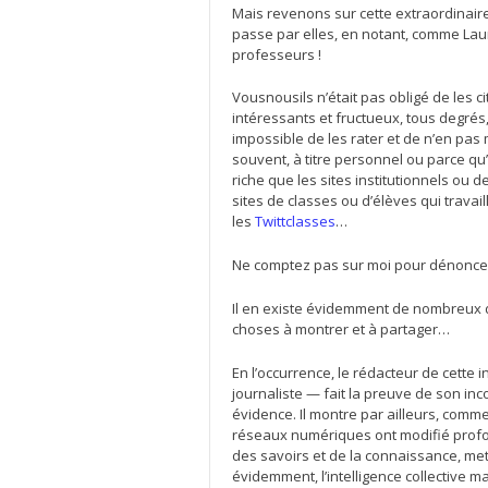
Mais revenons sur cette extraordinaire
passe par elles, en notant, comme Laur
professeurs !
Vousnousils n’était pas obligé de les cit
intéressants et fructueux, tous degrés, d
impossible de les rater et de n’en pas 
souvent, à titre personnel ou parce qu’
riche que les sites institutionnels ou 
sites de classes ou d’élèves qui travai
les
Twittclasses
…
Ne comptez pas sur moi pour dénonc
Il en existe évidemment de nombreux 
choses à montrer et à partager…
En l’occurrence, le rédacteur de cette in
journaliste — fait la preuve de son in
évidence. Il montre par ailleurs, comm
réseaux numériques ont modifié profo
des savoirs et de la connaissance, met
évidemment, l’intelligence collective mai