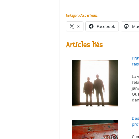
Partager, c'est mieux !
X
Facebook
Ma
Articles liés
Pra
rai
La 
l’é
janv
Que
dan
Des
pro
Com