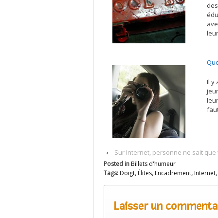
des
édu
ave
leu
Que
Il 
jeu
leu
fau
‹
Sur Internet, personne ne sait que
Posted in
Billets d'humeur
Tags:
Doigt
,
Élites
,
Encadrement
,
Internet
Laisser un commenta