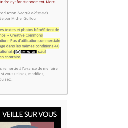
indre dysfonctionnement. Merci.
roduction
Neottia nidus-avis
,
ée par Michel Guillou
es textes et photos bénéficient de
cence « Creative Commons
ution - Pas d’utilisation commerciale
tage dans les mêmes conditions 4.0
ational »
sauf
on contraire.
s remercie à l'avance de me faire
 si vous utilisez, modifiez,
uisez...