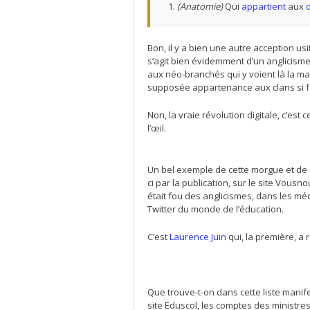
(
Anatomie
)
Qui
appartient
aux
Bon, il y a bien une autre acception usi
s’agit bien évidemment d’un anglicisme.
aux néo-branchés qui y voient là la m
supposée appartenance aux clans si f
Non, la vraie révolution digitale, c’est
l’œil.
Un bel exemple de cette morgue et de c
ci par la publication, sur le site Vousn
était fou des anglicismes, dans les m
Twitter du monde de l’éducation.
C’est
Laurence Juin
qui, la première, a r
Que trouve-t-on dans cette liste manif
site Eduscol, les comptes des ministres 