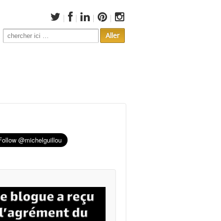
Search
for: