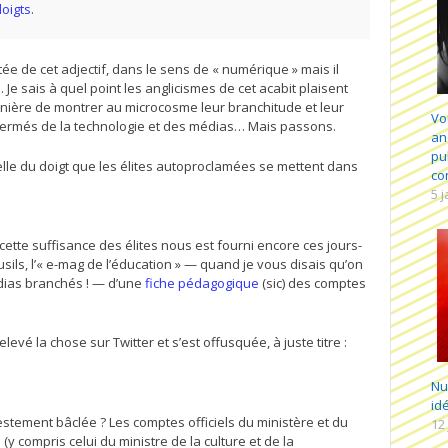
doigts
.
tée de cet adjectif, dans le sens de « numérique » mais il
 Je sais à quel point les anglicismes de cet acabit plaisent
anière de montrer au microcosme leur branchitude et leur
Vo
ermés de la technologie et des médias… Mais passons.
an
pu
 celle du doigt que les élites autoproclamées se mettent dans
co
5 
ette suffisance des élites nous est fourni encore ces jours-
ousils, l’« e-mag de l’éducation » — quand je vous disais qu’on
édias branchés ! — d’une
fiche pédagogique
(sic) des comptes
elevé la chose sur Twitter et s’est offusquée, à juste titre :
Nu
id
estement bâclée ? Les comptes officiels du ministère et du
12
(y compris celui du ministre de la culture et de la