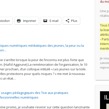
du mo
Une p
réalis
stodon
Imprimer
E-mail
Plus
Tous l
la li
attrib
- Par
Intern
tiques numériques médiatiques des jeunes, la peur ou la
menti
son…
Je vou
vie s’arrête lorsque la peur de l’inconnu est plus forte que
savoir
lan. [Hafid Aggoune] La remémoration de l’organisation, le 10
reprod
ier prochain, d’un colloque intitulé « Les jeunes sur la toile.
lles protections pour quels risques ? » me met à nouveau
s un état…
 usages pédagogiques des Tice aux pratiques
fessionnelles numériques
me promis, je souhaite revenir sur cette question lancinante