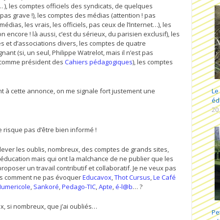
 ), les comptes officiels des syndicats, de quelques
 pas grave !), les comptes des médias (attention ! pas
dias, les vrais, les officiels, pas ceux de l’Internet…), les
ncore ! là aussi, c’est du sérieux, du parisien exclusif), les
es et d’associations divers, les comptes de quatre
nant (si, un seul, Philippe Watrelot, mais il n’est pas
t comme président des
Cahiers pédagogiques
), les comptes
nt à cette annonce, on me signale fort justement une
Le
éd
20
e risque pas d’être bien informé !
relever les oublis, nombreux, des comptes de grands sites,
d’éducation mais qui ont la malchance de ne publier que les
roposer un travail contributif et collaboratif. Je ne veux pas
 mais comment ne pas évoquer
Educavox
,
Thot Cursus
,
Le Café
umericole
,
Sankoré
,
Pedago-TIC
,
Apte
,
é-l@b
… ?
ux, si nombreux, que j’ai oubliés…
Pe