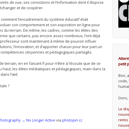
oints de vue, ses convictions et l’information dont il dispose
’échanger et de coopérer.
é comment l’encadrement du système éducatif était
 évoluer son comportement et son exposition en ligne pour
es du terrain. De même, les cadres, comme les élites des
rme que certains, pas encore assez nombreux, l’ont déjà
le professeur sont maintenant à même de pouvoir influer
utions, l’innovation, et d’apporter chacun pour leur part un
de compétences citoyennes et pédagogiques partagés.
Attent
e terrain, en en faisant fi pour n’être à l’écoute que de ce
petit
du haut, les élites médiatiques et pédagogiques, main dans la
dans l’œil.
Bon, 
code,
tale ?
humai
Donc, 
Le di
nouvel
remis 
photography → No Longer Active
via
photopin
cc
nouve