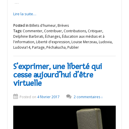
…
Lire la suite…
Posted in
Billets d'humeur
,
Brèves
Tags:
Commenter
,
Contribuer
,
Contributions
,
Critiquer
,
Delphine Barbirati
,
Échanges
,
Éducation aux médias et à
l'information
,
Liberté d'expression
,
Louise Merzeau
,
Ludovia
,
Ludovia14
,
Partage
,
Péchakucha
,
Publier
S’exprimer, une liberté qui
cesse aujourd’hui d’être
virtuelle
Posted on
4 février 2017
2 commentaires ↓