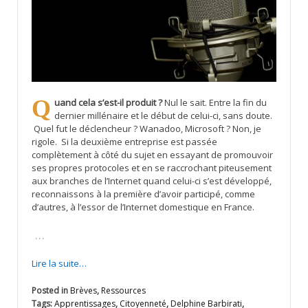
Quand cela s’est-il produit ?
Nul le sait. Entre la fin du
dernier millénaire et le début de celui-ci, sans doute.
Quel fut le déclencheur ? Wanadoo, Microsoft ? Non, je
rigole. Si la deuxième entreprise est passée
complètement à côté du sujet en essayant de promouvoir
ses propres protocoles et en se raccrochant piteusement
aux branches de l’Internet quand celui-ci s’est développé,
reconnaissons à la première d’avoir participé, comme
d’autres, à l’essor de l’Internet domestique en France.
…
Lire la suite…
Posted in
Brèves
,
Ressources
Tags:
Apprentissages
,
Citoyenneté
,
Delphine Barbirati
,