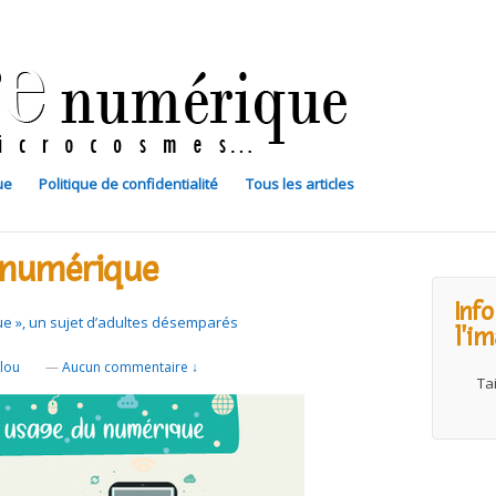
ue
Politique de confidentialité
Tous les articles
 numérique
Inf
e », un sujet d’adultes désemparés
l'i
llou
—
Aucun commentaire ↓
Tai