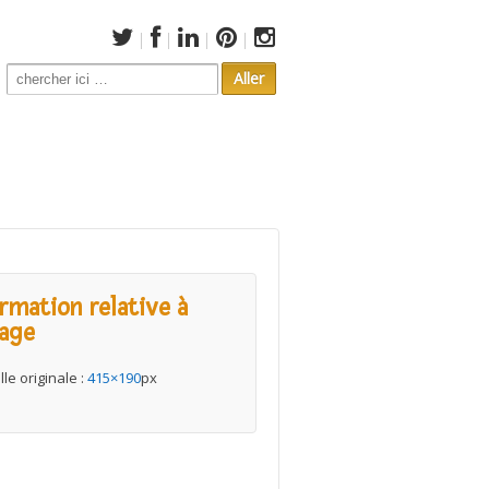
Search
for:
ormation relative à
mage
lle originale :
415×190
px